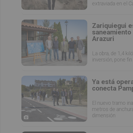
extraviada en el 
Zariquiegui 
saneamiento 
Arazuri
La obra, de 1,4 ki
inversión, pone fin
Ya está opera
conecta Pamp
El nuevo tramo ina
metros de anchur
dimensión