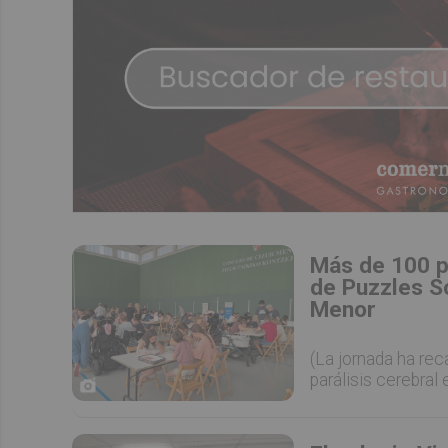
Más de 100 p
de Puzzles S
Menor
(La jornada ha re
parálisis cerebral