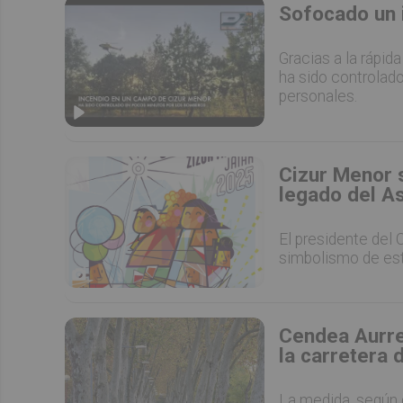
Sofocado un 
Gracias a la rápid
ha sido controlado
personales.
Cizur Menor s
legado del A
El presidente del 
simbolismo de es
Cendea Aurrer
la carretera 
La medida, según 