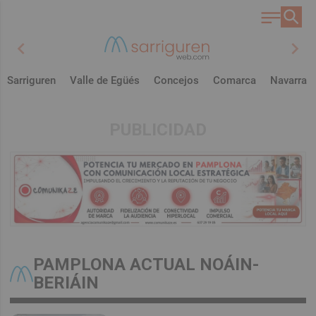
chevron_left
chevron_right
Sarriguren
Valle de Egüés
Concejos
Comarca
Navarra
PUBLICIDAD
PAMPLONA ACTUAL NOÁIN-
BERIÁIN