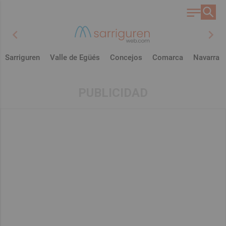
chevron_left
chevron_right
Sarriguren
Valle de Egüés
Concejos
Comarca
Navarra
PUBLICIDAD